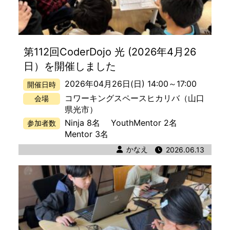
第112回CoderDojo 光 (2026年4月26
日）を開催しました
2026年04月26日(日) 14:00
～
17:00
開催日時
コワーキングスペースヒカリバ
（山口
会場
県光市）
Ninja 8名
YouthMentor 2名
参加者数
Mentor 3名
著者
かなえ
公開日時
2026.06.13