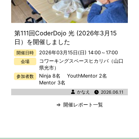
第111回CoderDojo 光 (2026年3月15
日）を開催しました
2026年03月15日(日) 14:00
～
17:00
開催日時
コワーキングスペースヒカリバ
（山口
会場
県光市）
Ninja 8名
YouthMentor 2名
参加者数
Mentor 3名
著者
かなえ
公開日時
2026.06.11
開催レポート一覧