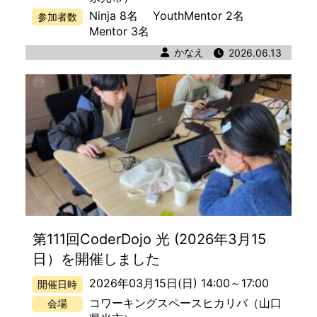
Ninja 8名
YouthMentor 2名
参加者数
Mentor 3名
著者
かなえ
公開日時
2026.06.13
第111回CoderDojo 光 (2026年3月15
日）を開催しました
2026年03月15日(日) 14:00
～
17:00
開催日時
コワーキングスペースヒカリバ
（山口
会場