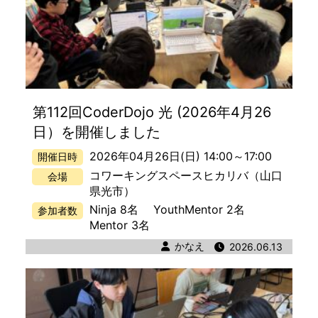
第112回CoderDojo 光 (2026年4月26
日）を開催しました
2026年04月26日(日) 14:00
～
17:00
開催日時
コワーキングスペースヒカリバ
（山口
会場
県光市）
Ninja 8名
YouthMentor 2名
参加者数
Mentor 3名
著者
かなえ
公開日時
2026.06.13