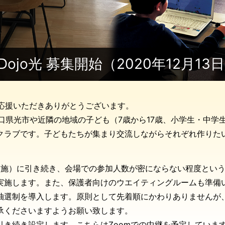
erDojo光 募集開始（2020年12月13
 光 を応援いただきありがとうございます。
主に山口県光市や近隣の地域の子ども（7歳から17歳、小学生・中
クラブです。子どもたちが集まり交流しながらそれぞれ作りた
。
日実施）に引き続き、会場での参加人数が密にならない程度とい
実施します。また、保護者向けのウエイティングルームも準備
抽選制を導入します。原則として先着順にかわりありませんが
承くださいますようお願い致します。
引き続き設定します。こちらはZoomでの中継を予定していま