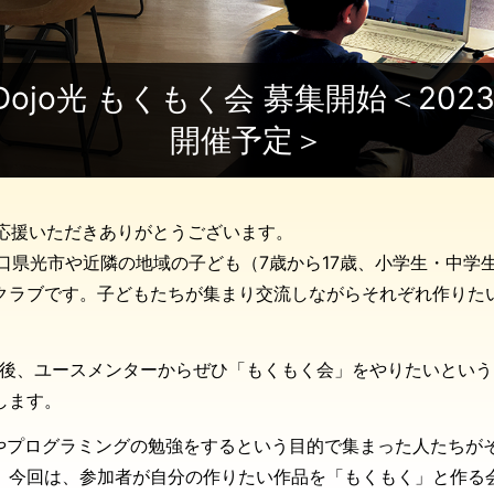
rDojo光 もくもく会 募集開始＜202
開催予定＞
 光 を応援いただきありがとうございます。
主に山口県光市や近隣の地域の子ども（7歳から17歳、小学生・中
クラブです。子どもたちが集まり交流しながらそれぞれ作りた
。
開催後、ユースメンターからぜひ「もくもく会」をやりたいとい
します。
連やプログラミングの勉強をするという目的で集まった人たちが
。今回は、参加者が自分の作りたい作品を「もくもく」と作る